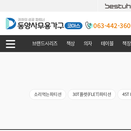
063-442-360
브랜드시리즈
책상
의자
테이블
책장
소리먹는파티션
30T플렛(FLET)파티션
45T