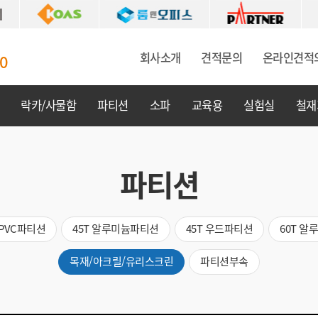
회사소개
견적문의
온라인견적
0
락카/사물함
파티션
소파
교육용
실험실
철재
파티션
 PVC파티션
45T 알루미늄파티션
45T 우드파티션
60T 
목재/아크릴/유리스크린
파티션부속