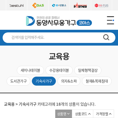
브랜드시리즈
책상
의자
테이블
책장
락카/사물함
파티션
소파
교육용
실험실
철재가구
금고
기타가구
인테리어가구
사무비품
교육용
세미나테이블
수강용테이블
일체형책걸상
도서관가구
기숙사가구
의자&소파
철재&목재침대
교육용 > 기숙사가구
카테고리에
18
개의 상품이 있습니다.
상품명
상품코드
가격정렬